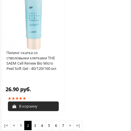
Пилинг-скатка со
стволовыми клетками THE
SAEM Cell Renew Bio Micro
Peel Soft Gel - 40/120/160 мл
26.90 руб.
В корзину
|<
<
1
2
3
4
5
6
7
>
>|