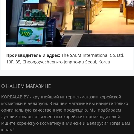
Производитель и адрес:
The SAEM International Co, Ltd.
10F. 35, Cheonggyecheon-ro Jongno-gu Seoul, Korea
О НАШЕМ МАГАЗИНЕ
KOREALAB.BY - крупнейший интернет-магазин корейской
косметики в Беларуси. В нашем магазине вы найдете только
оригинальную качественную продукцию.
Мы подбираем
лучшие товары от известных корейских производителей.
Ищите корейскую косметику в Минске и Беларуси? Тогда Вам
к нам!