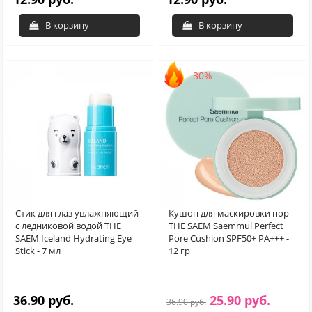
В корзину
В корзину
-30%
Стик для глаз увлажняющий
Кушон для маскировки пор
с ледниковой водой THE
THE SAEM Saemmul Perfect
SAEM Iceland Hydrating Eye
Pore Cushion SPF50+ PA+++ -
Stick - 7 мл
12 гр
36.90 руб.
25.90 руб.
36.90 руб.