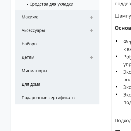
поддер
- Средства для укладки
Шампун
Макияж
Осно
Аксессуары
Фер
Наборы
к в
Pol
Детям
упр
Миниатюры
Экс
во
Для дома
Экс
Экс
Подарочные сертификаты
под
Подход