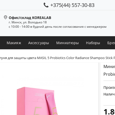
+375(44) 557-30-83
Офис/склад KOREALAB
г. Минск, ул. Володько 18
с 10:00 - 14:00 в будний день после согласования с менеджером
Макияж
Аксессуары
Миниатюры
Наборы
Бре
я для защиты цвета MASIL 5 Probiotics Color Radiance Shampoo Stick 
Миниа
Probi
Произ
Налич
1.8