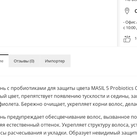
- Офис 
с 10:0
1
ие
Отзывы (0)
Импортер
ь с пробиотиками для защиты цвета MASIL 5 Probiotics
ый цвет, препятствует появлению тусклости и седины, з
фиолета. Бережно очищает, укрепляет корни волос, дел
ь предупреждает обесцвечивание волос, вызванное под
яя естественный оттенок. Укрепляет структуру волоса, ус
сы расчесывания и укладки. Образует невидимый защит