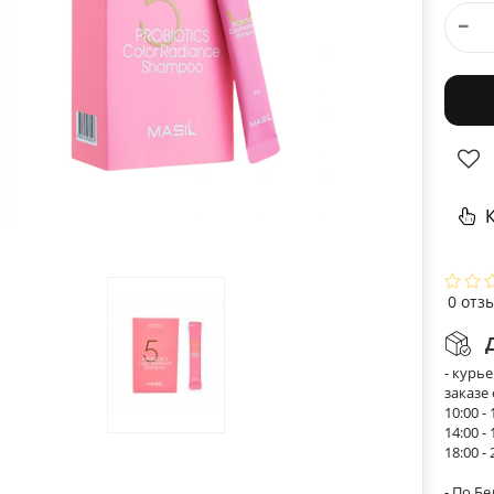
К
0 отз
- курь
заказе
10:00 - 
14:00 - 
18:00 - 
- По Б