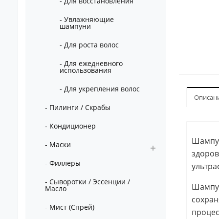
- Для восстановления
- Увлажняющие
шампуни
- Для роста волос
- Для ежедневного
использования
- Для укрепления волос
Описан
- Пилинги / Скрабы
- Кондиционер
Шампун
- Маски
здоров
- Филлеры
ультра
- Сыворотки / Эссенции /
Шампун
Масло
сохран
- Мист (Спрей)
процес