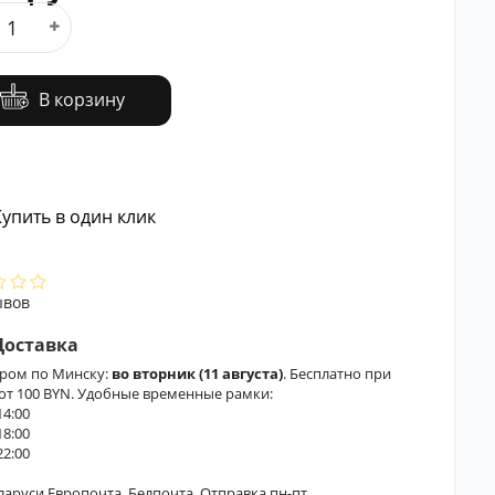
В корзину
упить в один клик
ывов
Доставка
ером по Минску:
во вторник (11 августа)
. Бесплатно при
 от 100 BYN. Удобные временные рамки:
14:00
18:00
22:00
еларуси Европочта, Белпочта. Отправка пн-пт