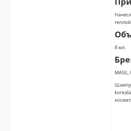
Пр
Нанеси
теплой
Об
8 мл.
Бре
MASIL,
Шампун
koreal
космет