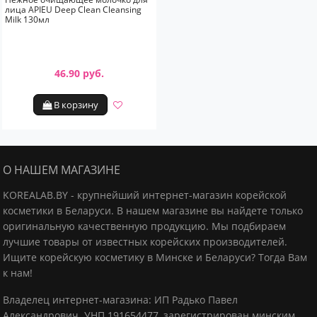
лица APIEU Deep Clean Cleansing
Milk 130мл
46.90 руб.
В корзину
О НАШЕМ МАГАЗИНЕ
KOREALAB.BY - крупнейший интернет-магазин корейской
косметики в Беларуси. В нашем магазине вы найдете только
оригинальную качественную продукцию.
Мы подбираем
лучшие товары от известных корейских производителей.
Ищите корейскую косметику в Минске и Беларуси? Тогда Вам
к нам!
Владелец интернет-магазина: ИП Радько Павел
Александрович.
УНП 191654477, зарегистрирован минским