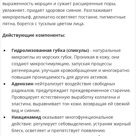
выраженность морщин и сужает расширенные поры,
увлажняет, придаёт здоровое сияние. Разглаживает
микрорельеф, деликатно осветляет постакне, пигментные
пятна, борется с тусклым цветом лица.
Действующие компоненты:
Гидролизованная губка (спикулы)
- натуральные
микроиглы из морских губок. Проникая в кожу, они
создают микростимуляцию, запуская процессы
регенерации, улучшая кровообращение и многократно
повышая проницаемость для других активов.
Аденозин
нейтрализует воздействие свободных
радикалов, предупреждает преждевременное старение.
Провоцирует естественную выработку коллагена и
эластина, выравнивает тон кожи, возвращая ей свежий
вид и сияние.
Ниацинамид
оказывает многофункциональное
действие: регулирует себовыделение, устраняя жирный
блеск, осветляет и препятствует появлению