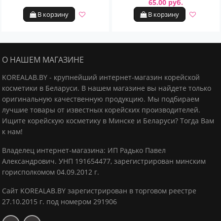
65.00 руб.
В корзину
В корзину
О НАШЕМ МАГАЗИНЕ
KOREALAB.BY - крупнейший интернет-магазин корейской
косметики в Беларуси. В нашем магазине вы найдете только
оригинальную качественную продукцию.
Мы подбираем
лучшие товары от известных корейских производителей.
Ищите корейскую косметику в Минске и Беларуси? Тогда Вам
к нам!
Владелец интернет-магазина: ИП Радько Павел
Александрович.
УНП 191654477, зарегистрирован минским
горисполкомом 04.09.2012 г.
Сайт KOREALAB.BY зарегистрирован в торговом реестре
27.10.2015 г. под номером 291906