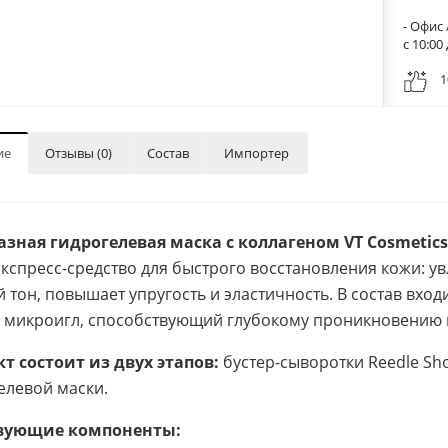
- Офис 
с 10:0
1
ие
Отзывы (0)
Состав
Импортер
зная гидрогелевая маска с коллагеном VT Cosmetics C
экспресс-средство для быстрого восстановления кожи: у
й тон, повышает упругость и эластичность. В состав вхо
 микроигл, способствующий глубокому проникновению и
т состоит из двух этапов:
бустер-сыворотки Reedle Sh
елевой маски.
вующие компоненты: