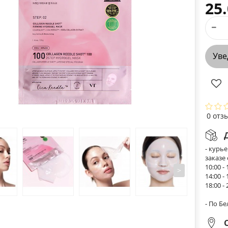
25.
Уве
0 отз
- курь
заказе
10:00 - 
>
14:00 - 
18:00 - 
- По Б