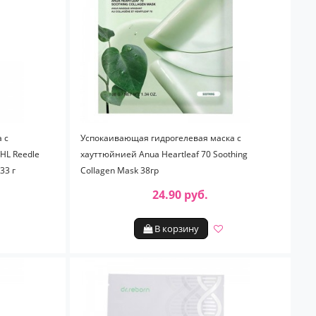
 с
Успокаивающая гидрогелевая маска с
HL Reedle
хауттюйнией Anua Heartleaf 70 Soothing
33 г
Collagen Mask 38гр
24.90 руб.
В корзину