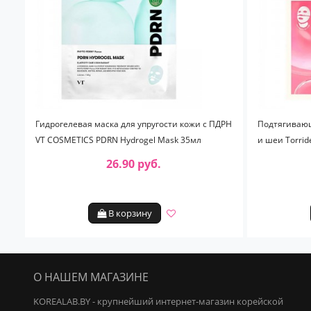
Гидрогелевая маска для упругости кожи с ПДРН
Подтягивающ
VT COSMETICS PDRN Hydrogel Mask 35мл
и шеи Torrid
26.90 руб.
В корзину
О НАШЕМ МАГАЗИНЕ
KOREALAB.BY - крупнейший интернет-магазин корейской