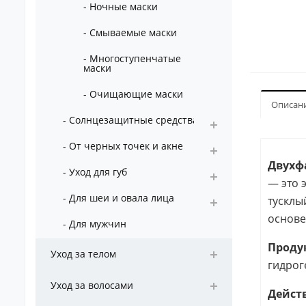
- Ночные маски
- Смываемые маски
- Многоступенчатые
маски
- Очищающие маски
Описан
- Солнцезащитные средства
- От черных точек и акне
Двухфа
- Уход для губ
— это 
- Для шеи и овала лица
тусклы
основе
- Для мужчин
Продук
Уход за телом
гидрог
Уход за волосами
Дейст