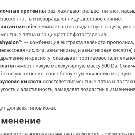
лочные протеины
разглаживают рельеф, питают, насы
звоженность и возвращают лицу здоровое сияние.
таксантин
обеспечивает антиоксидантную защиту, умен
ментные пятна и защищает от фотостарения.
cahyalon
™ — комбинация экстракта зелёного прополиса,
екассовая кислота, азиатикозид и азиатиковая кислота
дражение и красноту, оказывает противовоспалительное
ллаген
имеет низкую молекулярную массу 500 Da. Смягч
убокое увлажнение, способствует уменьшению морщин.
руловая кислота
осветляет пигментные пятна и постак
угость и эластичность, замедляет возрастные изменения
ит для всех типов кожи.
именение
 нанесите сыворотку на чистую сухую кожу, дождитесь по