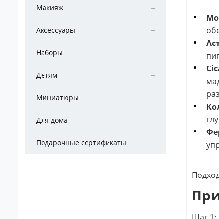
Макияж
Мо
обе
Аксессуары
Ас
Наборы
пиг
Ci
Детям
мад
раз
Миниатюры
Ко
гл
Для дома
Фе
Подарочные сертификаты
упр
Подход
Пр
Шаг 1: