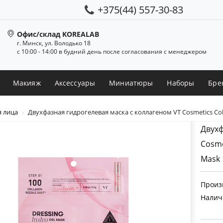
+375(44) 557-30-83
Офис/склад KOREALAB
г. Минск, ул. Володько 18
с 10:00 - 14:00 в будний день после согласования с менеджером
Макияж
Аксессуары
Миниатюры
Наборы
Бре
я лица
Двухфазная гидрогелевая маска с коллагеном VT Cosmetics Colla
Двухф
Cosme
Mask 1
Произ
Налич