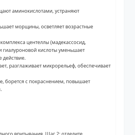
щают аминокислотами, устраняют
ьшает морщины, осветляет возрастные
 комплекса центеллы (мадекассосид,
) и гиалуроновой кислоты уменьшает
 действие.
ает, разглаживает микрорельеф, обеспечивает
не, борется с покраснением, повышает
.
лного впитывания. Шаг 2: отделите