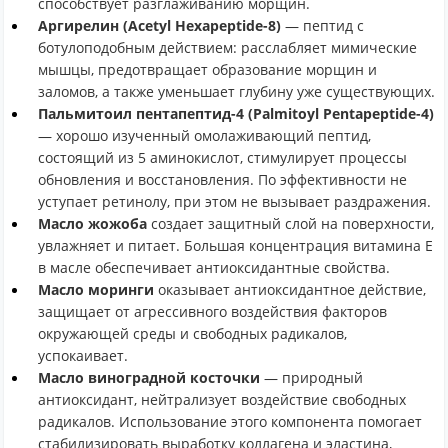
способствует разглаживанию морщин.
Аргирелин (Acetyl Hexapeptide-8)
— пептид с
ботулоподобным действием: расслабляет мимические
мышцы, предотвращает образование морщин и
заломов, а также уменьшает глубину уже существующих.
Пальмитоил пентапептид-4 (Palmitoyl Pentapeptide-4)
— хорошо изученный омолаживающий пептид,
состоящий из 5 аминокислот, стимулирует процессы
обновления и восстановления. По эффективности не
уступает ретинолу, при этом не вызывает раздражения.
Масло жожоба
создает защитный слой на поверхности,
увлажняет и питает. Большая концентрация витамина Е
в масле обеспечивает антиоксидантные свойства.
Масло моринги
оказывает антиоксидантное действие,
защищает от агрессивного воздействия факторов
окружающей среды и свободных радикалов,
успокаивает.
Масло виноградной косточки
— природный
антиоксидант, нейтрализует воздействие свободных
радикалов. Использование этого компонента помогает
стабилизировать выработку коллагена и эластина,