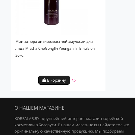
Миниатюра антивозрастной эмульсии для
лица Missha ChoGongJin Youngan Jin Emulsion
30мл
В корзину
О НАШЕМ МАГАЗИНЕ
KOREALAB.BY - крупнейший интернет-магазин корейской
косметики в Беларуси. В нашем магазине вы найдете только
оригинальную качественную продукцию.
Мы подбираем