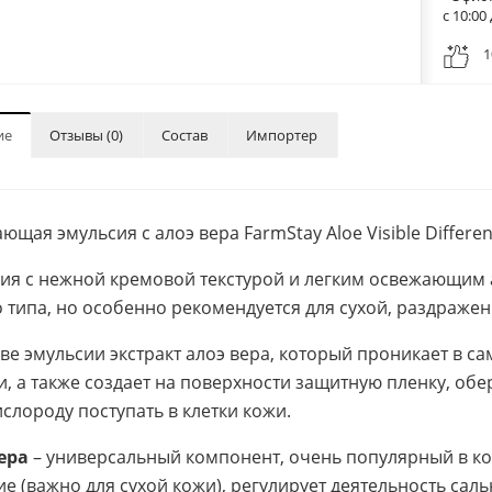
с 10:0
1
ие
Отзывы (0)
Состав
Импортер
ющая эмульсия с алоэ вера FarmStay Aloe Visible Differen
ия с нежной кремовой текстурой и легким освежающим 
 типа, но особенно рекомендуется для сухой, раздражен
аве эмульсии экстракт алоэ вера, который проникает в с
и, а также создает на поверхности защитную пленку, о
ислороду поступать в клетки кожи.
ера
– универсальный компонент, очень популярный в к
ие (важно для сухой кожи), регулирует деятельность сал