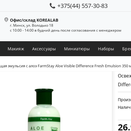
+375(44) 557-30-83
Офис/склад KOREALAB
г. Минск, ул. Володько 18
с 10:00 - 14:00 в будний день после согласования с менеджером
Макияж
Аксессуары
Миниатюры
Наборы
Бре
я эмульсия с алоэ FarmStay Aloe Visible Difference Fresh Emulsion 350 
Освеж
Diffe
Произ
Налич
26.