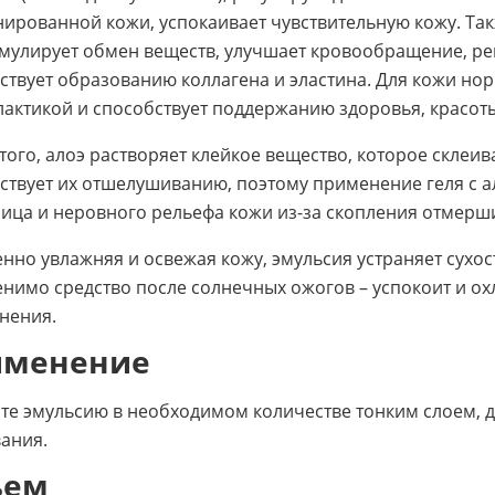
ированной кожи, успокаивает чувствительную кожу. Такж
имулирует обмен веществ, улучшает кровообращение, ре
ствует образованию коллагена и эластина. Для кожи но
актикой и способствует поддержанию здоровья, красоты
того, алоэ растворяет клейкое вещество, которое склеи
ствует их отшелушиванию, поэтому применение геля с а
лица и неровного рельефа кожи из-за скопления отмерши
нно увлажняя и освежая кожу, эмульсия устраняет сухос
нимо средство после солнечных ожогов – успокоит и ох
нения.
именение
те эмульсию в необходимом количестве тонким слоем, 
ания.
ъем