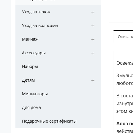
Уход за телом
Уход за волосами
Описан
Макияж
Аксессуары
Освежа
Наборы
Эмульс
Детям
любого
Миниатюры
В сост
изнутр
Для дома
этом к
Подарочные сертификаты
Алоэ в
действ