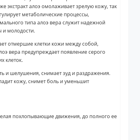
е экстракт алоэ омолаживает зрелую кожу, так
гулирует метаболические процессы,
рмального типа алоэ вера служит надежной
 и молодости.
вает отмершие клетки кожи между собой,
лоэ вера предупреждает появление серого
х клеток.
ть и шелушения, снимает зуд и раздражения.
ладит кожу, снимет боль и уменьшит
делая похлопывающие движения, до полного ее