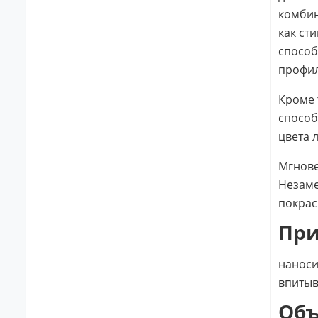
комбин
как ст
способ
профил
Кроме 
способ
цвета 
Мгнове
Незаме
покрас
Пр
наноси
впитыв
Об