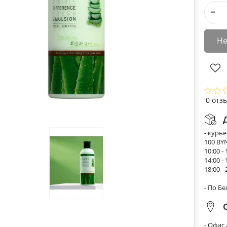
Не
0 отз
- курь
100 BY
10:00 - 
14:00 - 
18:00 - 
- По Б
- Офис 