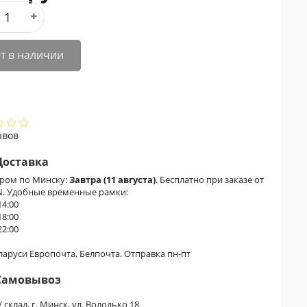
т в наличии
ывов
Доставка
ером по Минску:
Завтра (11 августа)
. Бесплатно при заказе от
N. Удобные временные рамки:
14:00
18:00
22:00
еларуси Европочта, Белпочта. Отправка пн-пт
Самовывоз
/ склад, г. Минск, ул. Володько 18