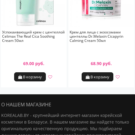
Успокаивающий крем с центеллой
Крем для лица с экзосомами
Celimax The Real Cica Soothing
центеллы Dr.Melaxin Cicapyrin
Cream 50мл
Calming Cream 50мл
69.00 руб.
68.90 руб.
В корзину
В корзину
О НАШЕМ МАГАЗИНЕ
KOREALAB.BY - крупнейший интернет-магазин корейской
косметики в Беларуси. В нашем магазине вы найдете только
оригинальную качественную продукцию.
Мы подбираем