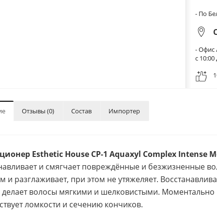
- По Б
- Офис 
с 10:0
1
ие
Отзывы (0)
Состав
Импортер
ионер Esthetic House CP-1 Aquaxyl Complex Intense Mo
навливает и смягчает повреждённые и безжизненные воло
м и разглаживает, при этом не утяжеляет. Восстанавлив
, делает волосы мягкими и шелковистыми. Моментально
ствует ломкости и сечению кончиков.