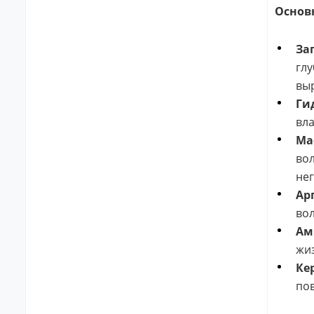
Основ
За
глу
выр
Ги
вла
Ма
вол
нег
Ар
вол
Ам
жи
Ке
пов