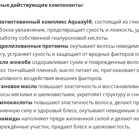
ные действующие компоненты:
патентованный комплекс Aquaxyl®
, состоящий из гл
бокое увлажнение, предотвращает сухость и ломкость, у
аботку собственной гиалуроновой кислоты.
дролизованные протеины
окутывают волосы невидимо
гу, устраняет сухость и защищает от вредных факторов
сло жожоба
оздоравливает сухие и поврежденные волос
ос тончайшей пленкой, масло питает их, приглаживает
ативного воздействия внешних факторов.
гановое масло
повышает эластичность и восстанавлива
осы мягкими и шелковистыми, укрепляет структуру и сн
инокислоты
повышают эластичность волоса, делают п
зненную силу и здоровый блеск, окутывают невидимым 
рамиды
наполняют пряди жизненной силой и делают и
реждённые участки, придают блеск и шелковистость.