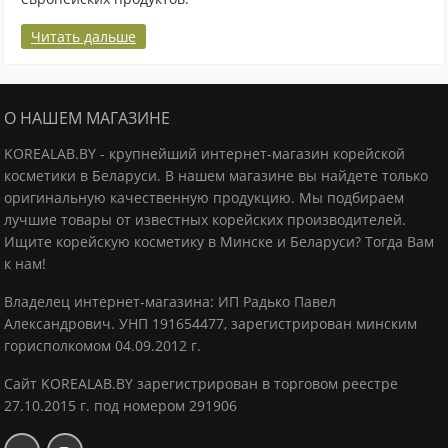
Читать дальше
О НАШЕМ МАГАЗИНЕ
KOREALAB.BY - крупнейший интернет-магазин корейской
косметики в Беларуси. В нашем магазине вы найдете только
оригинальную качественную продукцию.
Мы подбираем
лучшие товары от известных корейских производителей.
Ищите корейскую косметику в Минске и Беларуси? Тогда Вам
к нам!
Владелец интернет-магазина: ИП Радько Павел
Александрович.
УНП 191654477, зарегистрирован минским
горисполкомом 04.09.2012 г.
Сайт KOREALAB.BY зарегистрирован в торговом реестре
27.10.2015 г. под номером 291906