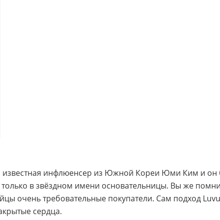
 известная инфлюенсер из Южной Кореи Юми Ким и он б
е только в звёздном имени основательницы. Вы же помнит
йцы очень требовательные покупатели. Сам подход Luv
акрытые сердца.