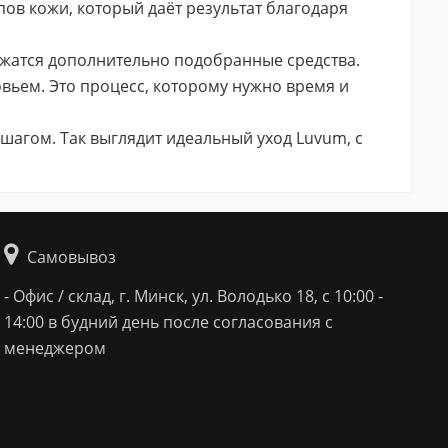
пов кожи, который даёт результат благодаря
ложатся дополнительно подобранные средства.
вьем. Это процесс, которому нужно время и
агом. Так выглядит идеальный уход Luvum, с
Самовывоз
- Офис / склад, г. Минск, ул. Володько 18, с 10:00 -
14:00 в будний день после согласования с
менеджером