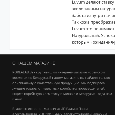
Luvum делают ставку 
экологичным натура
Забота изнутри начи
Так кожа преображае
Luvum это понимают
Натуральный. Успока
которым «ожидания-
О НАШЕМ МАГАЗИНЕ
KOREALAB.BY - крупнейший интернет-магазин корейской
косметики в Беларуси. В нашем магазине вы найдете только
оригинальную качественную продукцию.
Мы подбираем
лучшие товары от известных корейских производителей.
Ищите корейскую косметику в Минске и Беларуси? Тогда Вам
к нам!
Владелец интернет-магазина: ИП Радько Павел
Александрович.
УНП 191654477, зарегистрирован минским