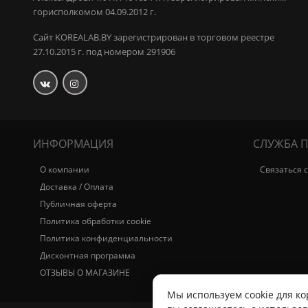
горисполкомом 04.09.2012 г.
Сайт KOREALAB.BY зарегистрирован в торговом реестре
27.10.2015 г. под номером 291906
ИНФОРМАЦИЯ
СЛУЖБА 
О компании
Связаться 
Доставка / Оплата
Публичная оферта
Политика обработки cookie
Политика конфиденциальности
Дисконтная программа
ОТЗЫВЫ О МАГАЗИНЕ
Мы используем cookie для ко