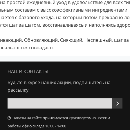
на простой ежедневный уход в удовольствие для всех ти
льным составам с высокоэффективными ингредиентами.
нается с базового ухода, на который потом прекрасно 
тся шаг за шагом, восстанавливаясь и наполняясь здоро
.
ивающий. Обновляющий. Сияющий. Неспешный, шаг за ш
реальность» совпадают.
НАШИ КОНТАКТЫ
Будьте в курсе наших акций, подпишитесь на
рассылку:
Заказы на сайте принимаются круглосуточно. Режим
работы офис/склада 10:00 - 14:00