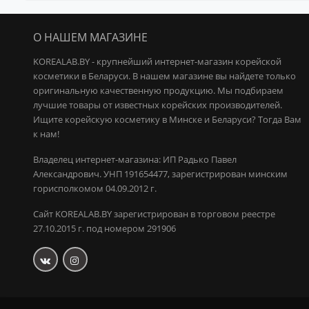
О НАШЕМ МАГАЗИНЕ
KOREALAB.BY - крупнейший интернет-магазин корейской
косметики в Беларуси. В нашем магазине вы найдете только
оригинальную качественную продукцию.
Мы подбираем
лучшие товары от известных корейских производителей.
Ищите корейскую косметику в Минске и Беларуси? Тогда Вам
к нам!
Владелец интернет-магазина: ИП Радько Павел
Александрович.
УНП 191654477, зарегистрирован минским
горисполкомом 04.09.2012 г.
Сайт KOREALAB.BY зарегистрирован в торговом реестре
27.10.2015 г. под номером 291906