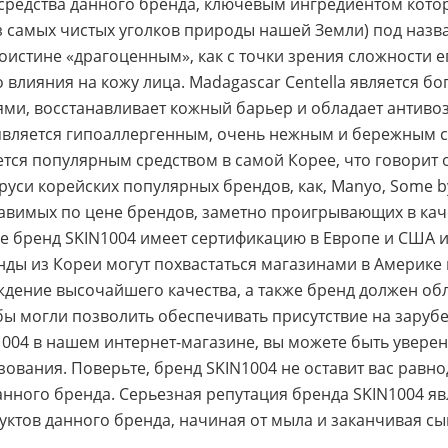
 средства данного бренда, ключевым ингредиентом котор
з самых чистых уголков природы нашей Земли) под назва
оистине «драгоценным», как с точки зрения сложности е
о влияния на кожу лица. Madagascar Centella является 
ями, восстанавливает кожный барьер и обладает антиво
является гипоаллергенным, очень нежным и бережным с
тся популярным средством в самой Корее, что говорит о
уси корейских популярных брендов, как, Manyo, Some by M
тавимых по цене брендов, заметно проигрывающих в кач
же бренд SKIN1004 имеет сертификацию в Европе и США и
ы из Кореи могут похвастаться магазинами в Америке и 
ждение высочайшего качества, а также бренд должен о
бы могли позволить обеспечивать присутствие на заруб
004 в нашем интернет-магазине, вы можете быть увере
ьзования. Поверьте, бренд SKIN1004 не оставит вас равн
анного бренда. Серьезная репутация бренда SKIN1004 яв
уктов данного бренда, начиная от мыла и заканчивая сы