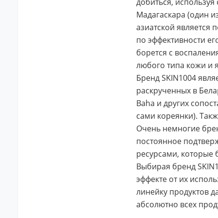
добиться, используя
Мадагаскара (один и
азиатской является п
по эффективности ег
борется с воспалени
любого типа кожи и 
Бренд SKIN1004 являе
раскрученных в Белар
Baha и других сопос
сами кореянки). Так
Очень немногие бренд
постоянное подтвер
ресурсами, которые 
Выбирая бренд SKIN1
эффекте от их испол
линейку продуктов д
абсолютно всех прод