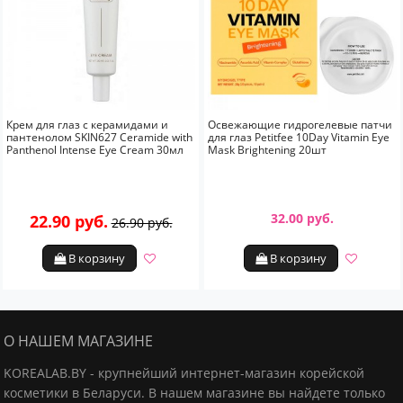
Крем для глаз с керамидами и
Освежающие гидрогелевые патчи
пантенолом SKIN627 Ceramide with
для глаз Petitfee 10Day Vitamin Eye
Panthenol Intense Eye Cream 30мл
Mask Brightening 20шт
32.00 руб.
22.90 руб.
26.90 руб.
В корзину
В корзину
О НАШЕМ МАГАЗИНЕ
KOREALAB.BY - крупнейший интернет-магазин корейской
косметики в Беларуси. В нашем магазине вы найдете только