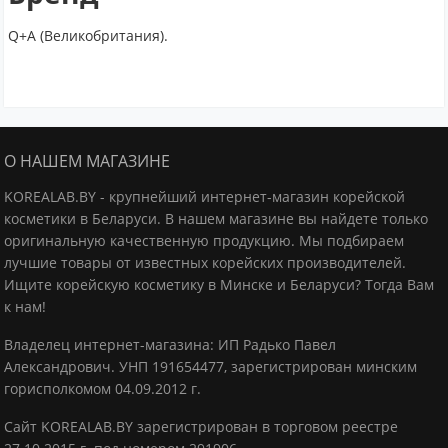
Q+A (Великобритания).
О НАШЕМ МАГАЗИНЕ
KOREALAB.BY - крупнейший интернет-магазин корейской
косметики в Беларуси. В нашем магазине вы найдете только
оригинальную качественную продукцию.
Мы подбираем
лучшие товары от известных корейских производителей.
Ищите корейскую косметику в Минске и Беларуси? Тогда Вам
к нам!
Владелец интернет-магазина: ИП Радько Павел
Александрович.
УНП 191654477, зарегистрирован минским
горисполкомом 04.09.2012 г.
Сайт KOREALAB.BY зарегистрирован в торговом реестре