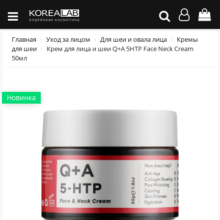
Главная
Уход за лицом
Для шеи и овала лица
Кремы
для шеи
Крем для лица и шеи Q+A 5НТР Face Neck Cream
50мл
Новинка