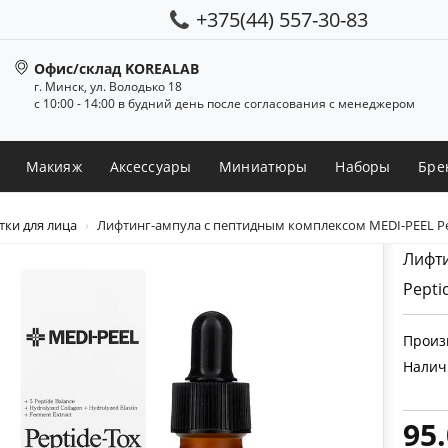
+375(44) 557-30-83
Офис/склад KOREALAB
г. Минск, ул. Володько 18
с 10:00 - 14:00 в будний день после согласования с менеджером
Макияж
Аксессуары
Миниатюры
Наборы
Бре
ки для лица
Лифтинг-ампула с пептидным комплексом MEDI-PEEL Pe
Лифти
Pepti
Произ
Налич
95.