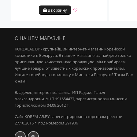
В корзину
О НАШЕМ МАГАЗИНЕ
KOREALAB.BY - крупнейший интернет-магазин корейской
косметики в Беларуси. В нашем магазине вы найдете только
оригинальную качественную продукцию.
Мы подбираем
лучшие товары от известных корейских производителей.
Ищите корейскую косметику в Минске и Беларуси? Тогда Вам
к нам!
Владелец интернет-магазина: ИП Радько Павел
Александрович.
УНП 191654477, зарегистрирован минским
горисполкомом 04.09.2012 г.
Сайт KOREALAB.BY зарегистрирован в торговом реестре
27.10.2015 г. под номером 291906