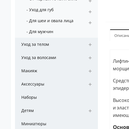
- Уход для губ
- Для шеи и овала лица
- Для мужчин
Описан
Уход за телом
Уход за волосами
Лифтин
морщин
Макияж
Средст
Аксессуары
эпидер
Наборы
Высоко
и элас
Детям
имеющи
Миниатюры
Осно