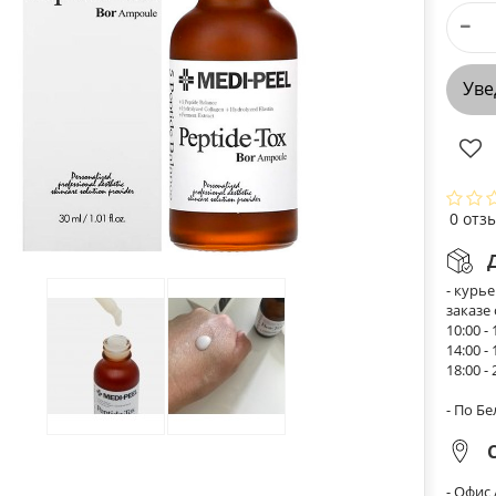
Уве
0 отз
- курь
заказе
10:00 - 
14:00 - 
18:00 - 
- По Б
- Офис 