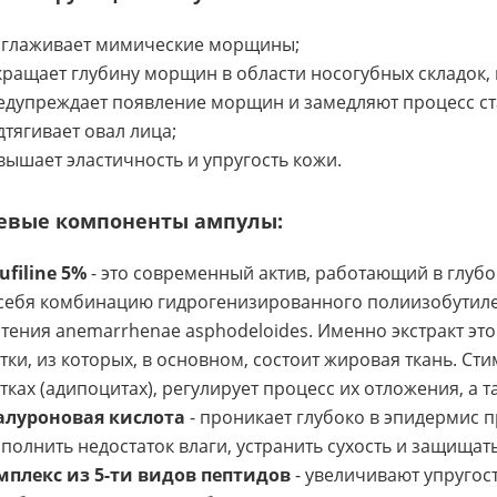
зглаживает мимические морщины;
ращает глубину морщин в области носогубных складок, 
едупреждает появление морщин и замедляют процесс ст
тягивает овал лица;
ышает эластичность и упругость кожи.
евые компоненты ампулы:
ufiline 5%
- это современный актив, работающий в глубо
себя комбинацию гидрогенизированного полиизобутилен
тения anemarrhenae asphodeloides. Именно экстракт эт
тки, из которых, в основном, состоит жировая ткань. С
тках (адипоцитах), регулирует процесс их отложения, а
алуроновая кислота
- проникает глубоко в эпидермис 
полнить недостаток влаги, устранить сухость и защищать
мплекс из 5-ти видов пептидов
- увеличивают упругос