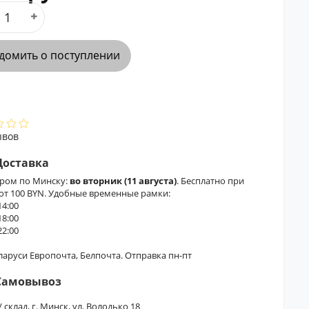
домить о поступлении
ывов
Доставка
ером по Минску:
во вторник (11 августа)
. Бесплатно при
 от 100 BYN. Удобные временные рамки:
14:00
18:00
22:00
еларуси Европочта, Белпочта. Отправка пн-пт
Самовывоз
/ склад, г. Минск, ул. Володько 18