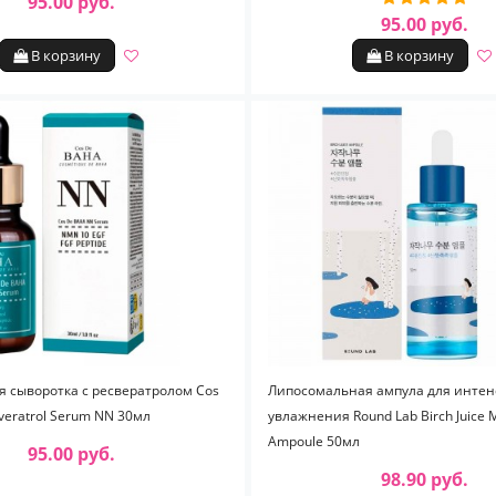
95.00 руб.
95.00 руб.
В корзину
В корзину
 сыворотка с ресвератролом Cos
Липосомальная ампула для интен
eratrol Serum NN 30мл
увлажнения Round Lab Birch Juice M
Ampoule 50мл
95.00 руб.
98.90 руб.