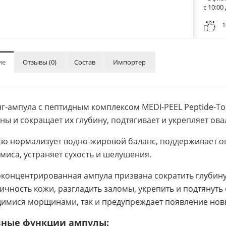
с 10:0
1
ие
Отзывы (0)
Состав
Импортер
г-ампула с пептидным комплексом MEDI-PEEL Peptide-Tox
ы и сокращает их глубину, подтягивает и укрепляет ова
во нормализует водно-жировой баланс, поддерживает оп
миса, устраняет сухость и шелушения.
концентрированная ампула призвана сократить глубину
тичность кожи, разгладить заломы, укрепить и подтянуть 
мися морщинами, так и предупреждает появление нов
вные функции ампулы: