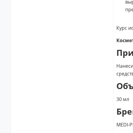
выр
пре
Курс и
Космет
Пр
Нанеси
средст
Об
30 мл
Бре
MEDI-P