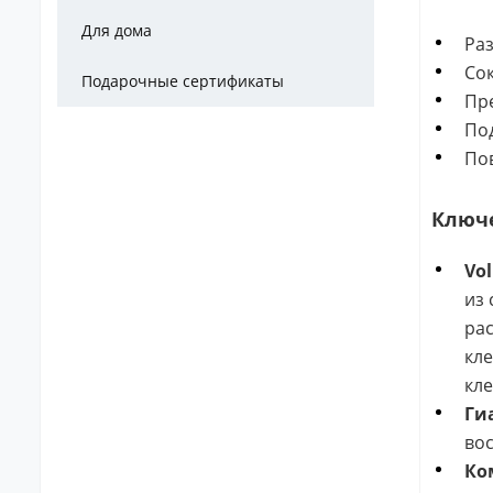
Для дома
Ра
Сок
Подарочные сертификаты
Пр
Под
Пов
Ключ
Vol
из 
рас
кле
кле
Ги
вос
Ко