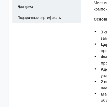
Мист и
Для дома
компон
Подарочные сертификаты
Основ
Экс
зам
Це
вре
Фи
про
Ад
упл
2 
вл
Ма
об