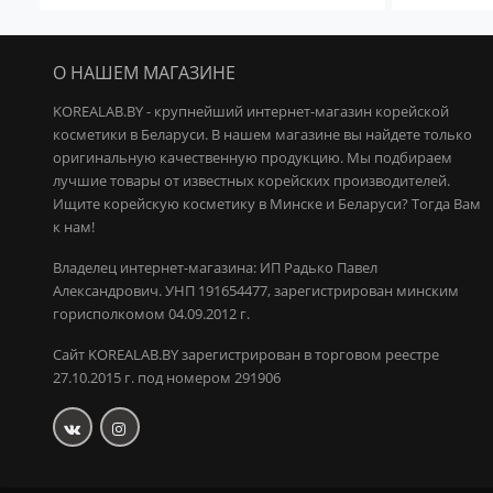
О НАШЕМ МАГАЗИНЕ
KOREALAB.BY - крупнейший интернет-магазин корейской
косметики в Беларуси. В нашем магазине вы найдете только
оригинальную качественную продукцию.
Мы подбираем
лучшие товары от известных корейских производителей.
Ищите корейскую косметику в Минске и Беларуси? Тогда Вам
к нам!
Владелец интернет-магазина: ИП Радько Павел
Александрович.
УНП 191654477, зарегистрирован минским
горисполкомом 04.09.2012 г.
Сайт KOREALAB.BY зарегистрирован в торговом реестре
27.10.2015 г. под номером 291906