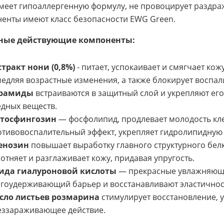
меет гипоаллергенную формулу, не провоцирует раздраж
енты имеют класс безопасности EWG Green.
ные действующие компоненты:
тракт нони (0,8%)
- питает, успокаивает и смягчает кож
едляя возрастные изменения, а также блокирует воспал
рамиды
встраиваются в защитный слой и укрепляют его
дных веществ.
тосфингозин
— фосфолипид, продлевает молодость кле
тивовоспалительный эффект, укрепляет гидролипидную 
енозин
повышает выработку главного структурного белк
отняет и разглаживает кожу, придавая упругость.
вида гиалуроновой кислоты
— прекрасные увлажняющи
агоудерживающий барьер и восстанавливают эластичнос
сло листьев розмарина
стимулирует восстановление, 
еззараживающее действие.