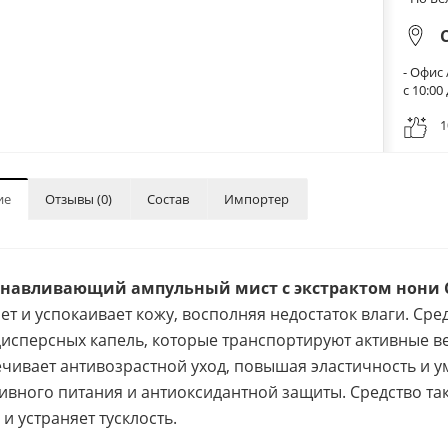
- Офис 
с 10:0
1
ие
Отзывы (0)
Состав
Импортер
навливающий ампульный мист с экстрактом нони Cel
ет и успокаивает кожу, восполняя недостаток влаги. Сре
исперсных капель, которые транспортируют активные вещ
чивает антивозрастной уход, повышая эластичность и у
ивного питания и антиоксидантной защиты. Средство та
и устраняет тусклость.