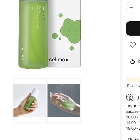
К
0 отз
- курь
заказе
10:00 - 
14:00 - 
18:00 - 
- По Б