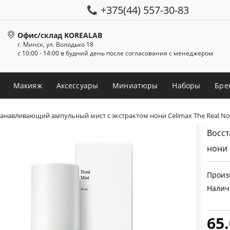
+375(44) 557-30-83
Офис/склад KOREALAB
г. Минск, ул. Володько 18
с 10:00 - 14:00 в будний день после согласования с менеджером
Макияж
Аксессуары
Миниатюры
Наборы
Бре
анавливающий ампульный мист с экстрактом нони Celimax The Real Non
Восст
нони 
Произ
Налич
65.