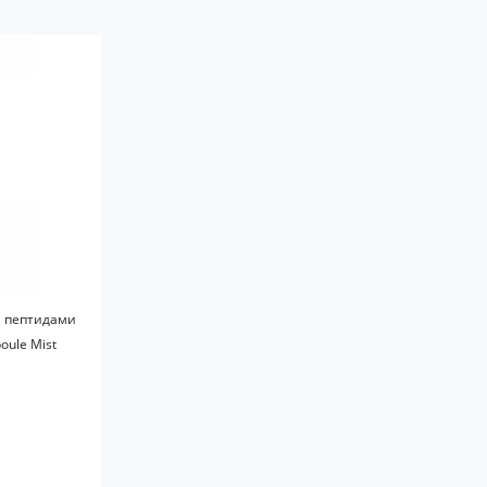
и пептидами
oule Mist