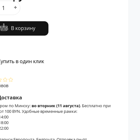
В корзину
упить в один клик
ывов
Доставка
ером по Минску:
во вторник (11 августа)
. Бесплатно при
 от 100 BYN. Удобные временные рамки:
14:00
18:00
22:00
еларуси Европочта, Белпочта. Отправка пн-пт