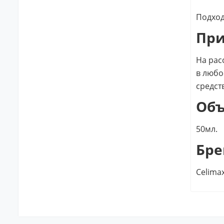
Подход
Пр
На рас
в любо
средст
Об
50мл.
Бре
Celima