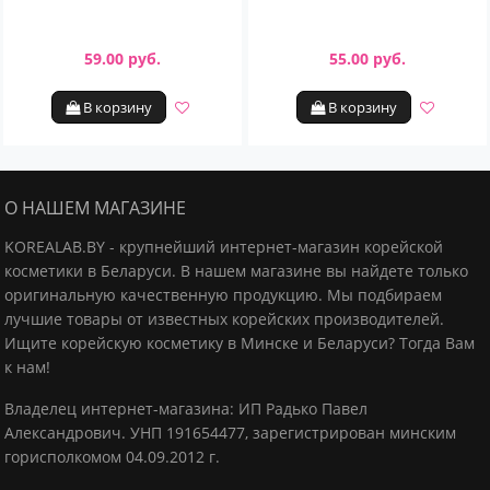
59.00 руб.
55.00 руб.
В корзину
В корзину
О НАШЕМ МАГАЗИНЕ
KOREALAB.BY - крупнейший интернет-магазин корейской
косметики в Беларуси. В нашем магазине вы найдете только
оригинальную качественную продукцию.
Мы подбираем
лучшие товары от известных корейских производителей.
Ищите корейскую косметику в Минске и Беларуси? Тогда Вам
к нам!
Владелец интернет-магазина: ИП Радько Павел
Александрович.
УНП 191654477, зарегистрирован минским
горисполкомом 04.09.2012 г.