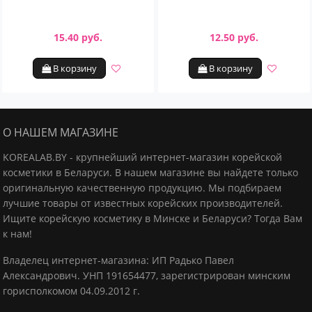
15.40 руб.
12.50 руб.
В корзину
В корзину
О НАШЕМ МАГАЗИНЕ
KOREALAB.BY - крупнейший интернет-магазин корейской
косметики в Беларуси. В нашем магазине вы найдете только
оригинальную качественную продукцию.
Мы подбираем
лучшие товары от известных корейских производителей.
Ищите корейскую косметику в Минске и Беларуси? Тогда Вам
к нам!
Владелец интернет-магазина: ИП Радько Павел
Александрович.
УНП 191654477, зарегистрирован минским
горисполкомом 04.09.2012 г.