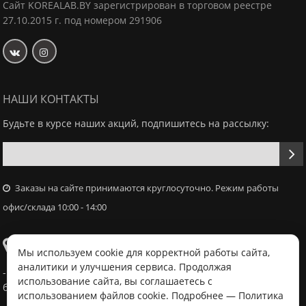
Сайт KOREALAB.BY зарегистрирован в торговом реестре
27.10.2015 г. под номером 291906
НАШИ КОНТАКТЫ
Будьте в курсе наших акций, подпишитесь на рассылку:
Заказы на сайте принимаются круглосуточно. Режим работы
офис/склада 10:00 - 14:00
Самовывоз
Мы используем cookie для корректной работы сайта,
аналитики и улучшения сервиса. Продолжая
- Офис / склад, г. Минск, ул. Володько 18, с 10:00 - 14:00 в
использование сайта, вы соглашаетесь с
будний день после согласования с менеджером
использованием файлов cookie. Подробнее —
Политика