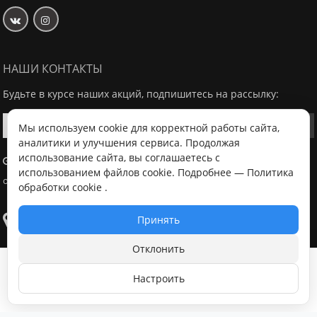
НАШИ КОНТАКТЫ
Будьте в курсе наших акций, подпишитесь на рассылку:
Мы используем cookie для корректной работы сайта,
аналитики и улучшения сервиса. Продолжая
использование сайта, вы соглашаетесь с
Заказы на сайте принимаются круглосуточно. Режим работы
использованием файлов cookie. Подробнее —
Политика
офис/склада 10:00 - 14:00
обработки cookie
.
Принять
Самовывоз
- Офис / склад, г. Минск, ул. Володько 18, с 10:00 - 14:00 в
Отклонить
будний день после согласования с менеджером
Уведомить о поступлении
Настроить