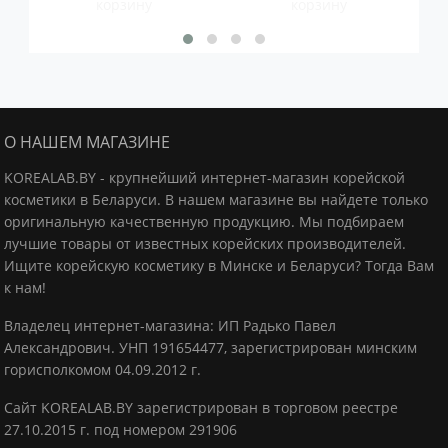
корзину
корзину
О НАШЕМ МАГАЗИНЕ
KOREALAB.BY - крупнейший интернет-магазин корейской
косметики в Беларуси. В нашем магазине вы найдете только
оригинальную качественную продукцию.
Мы подбираем
лучшие товары от известных корейских производителей.
Ищите корейскую косметику в Минске и Беларуси? Тогда Вам
к нам!
Владелец интернет-магазина: ИП Радько Павел
Александрович.
УНП 191654477, зарегистрирован минским
горисполкомом 04.09.2012 г.
Сайт KOREALAB.BY зарегистрирован в торговом реестре
27.10.2015 г. под номером 291906