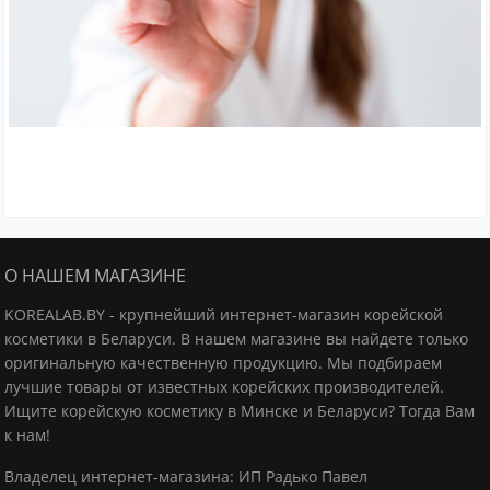
О НАШЕМ МАГАЗИНЕ
KOREALAB.BY - крупнейший интернет-магазин корейской
косметики в Беларуси. В нашем магазине вы найдете только
оригинальную качественную продукцию.
Мы подбираем
лучшие товары от известных корейских производителей.
Ищите корейскую косметику в Минске и Беларуси? Тогда Вам
к нам!
Владелец интернет-магазина: ИП Радько Павел