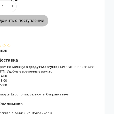
домить о поступлении
ывов
Доставка
ером по Минску:
в среду (12 августа)
. Бесплатно при заказе
 BYN. Удобные временные рамки:
14:00
18:00
22:00
еларуси Европочта, Белпочта. Отправка пн-пт
Самовывоз
/ склад, г. Минск, ул. Володько 18