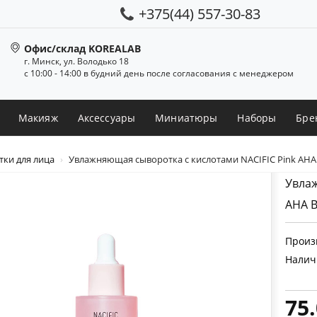
+375(44) 557-30-83
Офис/склад KOREALAB
г. Минск, ул. Володько 18
с 10:00 - 14:00 в будний день после согласования с менеджером
Макияж
Аксессуары
Миниатюры
Наборы
Бре
ки для лица
Увлажняющая сыворотка с кислотами NACIFIC Pink AHA
Увлаж
AHA B
Произ
Налич
75.