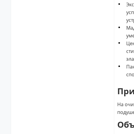
Экс
усп
уст
Мад
уме
Цен
сти
эла
Пан
спо
Пр
На очи
подуше
Об