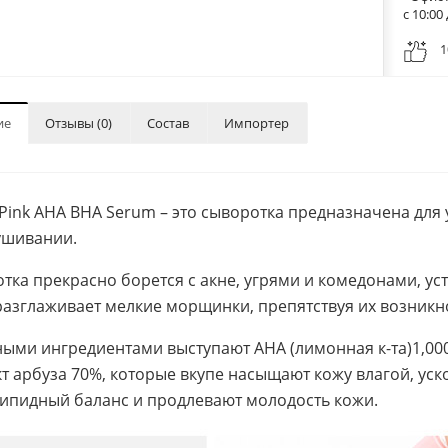
с 10:0
1
ие
Отзывы (0)
Состав
Импортер
c Pink AHA BHA Serum – это сыворотка предназначена дл
ушивании.
тка прекрасно борется с акне, угрями и комедонами, ус
разглаживает мелкие морщинки, препятствуя их возник
ыми ингредиентами выступают AHA (лимонная к-та)1,000p
кт арбуза 70%, которые вкупе насыщают кожу влагой, ус
ипидный баланс и продлевают молодость кожи.