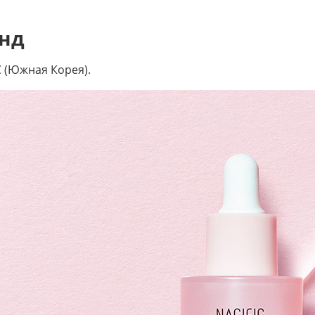
нд
C (Южная Корея).