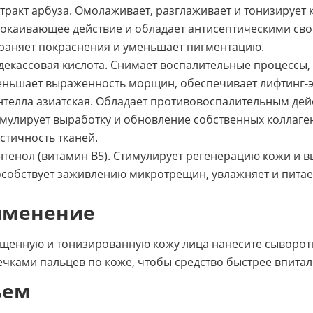
тракт арбуза. Омолаживает, разглаживает и тонизирует 
окаивающее действие и обладает антисептическими свой
раняет покраснения и уменьшает пигментацию.
екассовая кислота. Снимает воспалительные процессы, с
ньшает выраженность морщин, обеспечивает лифтинг-э
телла азиатская. Обладает противовоспалительным дейс
мулирует выработку и обновление собственных коллаген
стичность тканей.
тенол (витамин В5). Стимулирует регенерацию кожи и 
собствует заживлению микротрещин, увлажняет и питает
именение
щенную и тонизированную кожу лица нанесите сыворо
чками пальцев по коже, чтобы средство быстрее впитал
ъем