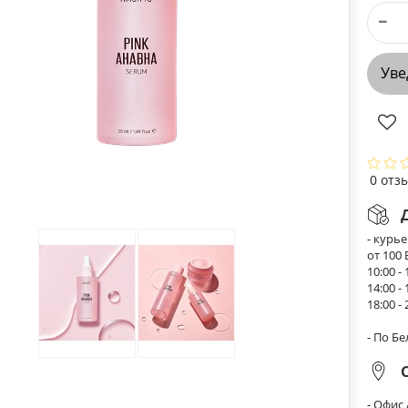
Уве
0 отз
- курь
от 100
10:00 - 
14:00 - 
18:00 - 
- По Б
- Офис 