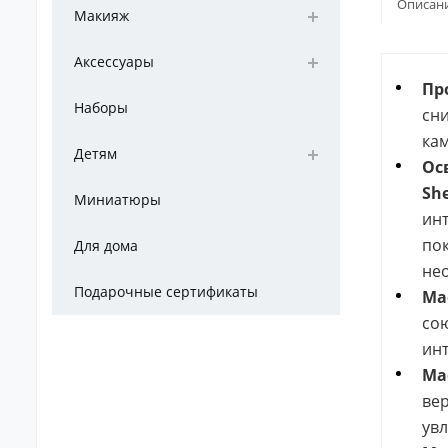
Описан
Макияж
Аксессуары
Пр
Наборы
сни
кам
Детям
Ос
Sh
Миниатюры
инт
пок
Для дома
не
Подарочные сертификаты
Мас
сою
инт
Ма
вер
увл