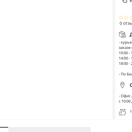
К
0 отз
- курь
заказе
10:00 - 
14:00 - 
18:00 - 
- По Б
- Офис 
с 10:0
1