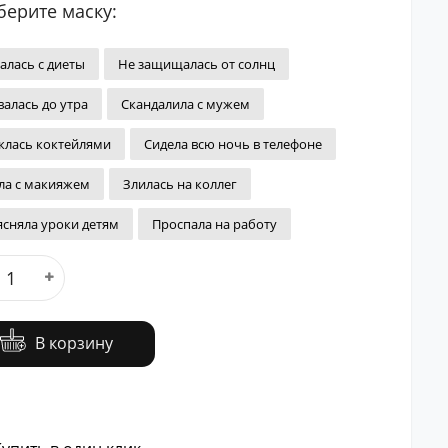
ерите маску:
алась с диеты
Не защищалась от солнц
валась до утра
Скандалила с мужем
клась коктейлями
Сидела всю ночь в телефоне
ла с макияжем
Злилась на коллег
сняла уроки детям
Проспала на работу
В корзину