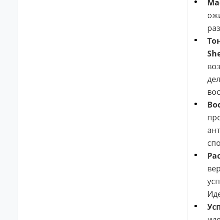
Ма
ожи
раз
То
Sh
воз
дел
вос
Во
про
ант
спо
Ра
вер
усп
Иде
Ус
иде