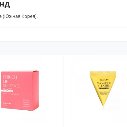
нд
 (Южная Корея).