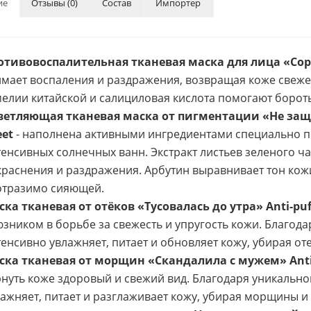
ие
Отзывы (0)
Состав
Импортер
отивовоспалительная тканевая маска для лица «Сорв
мает воспаления и раздражения, возвращая коже свежес
елии китайской и салициловая кислота помогают боротьс
ветляющая тканевая маска от пигментации «Не защи
eet
- наполнена активными ингредиентами специально п
енсивных солнечных ванн. Экстракт листьев зеленого ча
раснения и раздражения. Арбутин выравнивает тон кожи
отразимо сияющей.
ка тканевая от отёков «Тусовалась до утра» Anti-puf
зником в борьбе за свежесть и упругость кожи. Благод
енсивно увлажняет, питает и обновляет кожу, убирая от
ска тканевая от морщин «Скандалила с мужем» Anti-
нуть коже здоровый и свежий вид. Благодаря уникальн
ажняет, питает и разглаживает кожу, убирая морщины и 