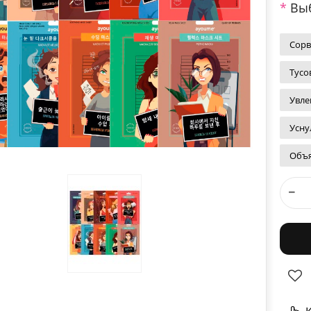
Выб
Сорв
Тусо
Увле
Усну
Объя