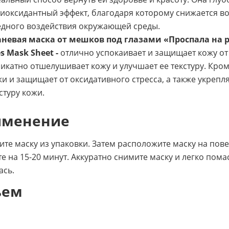
иоксидантный эффект, благодаря которому снижается в
едного воздействия окружающей среды.
невая маска от мешков под глазами «Проспала на рабо
s Mask Sheet -
отлично успокаивает и защищает кожу от
икатно отшелушивает кожу и улучшает ее текстуру. Кром
и и защищает от оксидативного стресса, а также укрепл
стуру кожи.
именение
ите маску из упаковки. Затем расположите маску на по
те на 15-20 минут. Аккуратно снимите маску и легко по
ась.
ъем