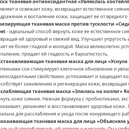
ска тканевая антиоксидантная «Увлеклась коктейля
вляет и освежает кожу, возвращает естественное сияние
дражение и воспаление кожи, защищает ее от вредного
низирующая тканевая маска против тусклости «Сидел
eet
- идеальный способ вернуть коже ее естественное сия
вращая ей здоровый и свежий вид. Улучшает упругость 
ает ее более гладкой и молодой. Маска великолепно ус
паление, придает ей гладкость и бархатистость.
сстанавливающая тканевая маска для лица «Уснула 
теинами сои стимулирует клеточное обновление и увла
иоксидантными свойствами, успокаивает и защищает кож
собствует заживлению и регенерации кожи, возвращая 
сслабляющая тканевая маска «Злилась на коллег» Re
нуть коже сияние. Нежная формула с пробиотиками, экст
окаивает, увлажняет и восстанавливает здоровье кожи . 
альна для расслабления и ухода после изнуряющего раб
покаивающая тканевая маска для лица «Объясняла у
альный способ вернуть ей здоровье и красоту. Она глуб