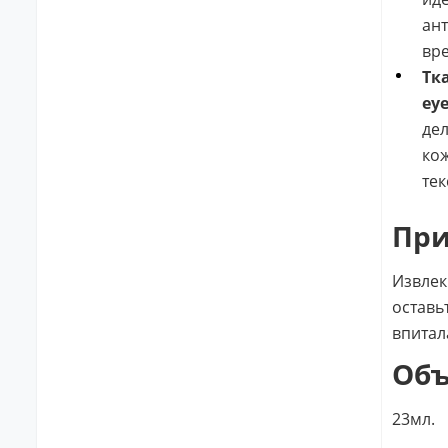
ант
вр
Тка
eye
дел
кож
тек
Пр
Извлек
оставь
впитал
Об
23мл.