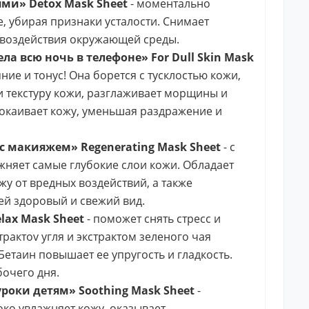
ми» Detox Mask Sheet
- моментально
, убирая признаки усталости. Снимает
 воздействия окружающей среды.
а всю ночь в телефоне» For Dull Skin Mask
ние и тонус! Она борется с тусклостью кожи,
и текстуру кожи, разглаживает морщины и
покаивает кожу, уменьшая раздражение и
с макияжем» Regenerating Mask Sheet
- с
жняет самые глубокие слои кожи. Обладает
у от вредных воздействий, а также
ей здоровый и свежий вид.
lax Mask Sheet
- поможет снять стресс и
рактоv угля и экстрактом зеленого чая
Бетаин повышает ее упругость и гладкость.
очего дня.
роки детям» Soothing Mask Sheet
-
око увлажняет кожу, оказывает