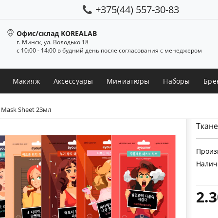
+375(44) 557-30-83
Офис/склад KOREALAB
г. Минск, ул. Володько 18
с 10:00 - 14:00 в будний день после согласования с менеджером
Макияж
Аксессуары
Миниатюры
Наборы
Бре
 Mask Sheet 23мл
Ткане
Произ
Налич
2.3