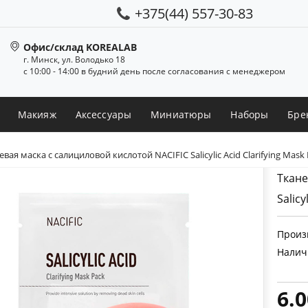
+375(44) 557-30-83
Офис/склад KOREALAB
г. Минск, ул. Володько 18
с 10:00 - 14:00 в будний день после согласования с менеджером
Макияж
Аксессуары
Миниатюры
Наборы
Бре
евая маска с салициловой кислотой NACIFIC Salicylic Acid Clarifying Mask
Ткане
Salicy
Произ
Налич
6.0