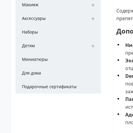
Макияж
Содер
препят
Аксессуары
Допо
Наборы
Ни
Детям
пре
Миниатюры
Эк
отш
Для дома
De
пов
Подарочные сертификаты
заж
Па
исп
Ад
пло