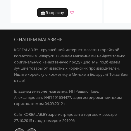
В корзину
О НАШЕМ МАГАЗИНЕ
KOREALAB.BY - крупнейший интернет-магазин корейской
косметики в Беларуси. В нашем магазине вы найдете только
оригинальную качественную продукцию.
Мы подбираем
лучшие товары от известных корейских производителей.
Ищите корейскую косметику в Минске и Беларуси? Тогда Вам
к нам!
Владелец интернет-магазина: ИП Радько Павел
Александрович.
УНП 191654477, зарегистрирован минским
горисполкомом 04.09.2012 г.
Сайт KOREALAB.BY зарегистрирован в торговом реестре
27.10.2015 г. под номером 291906