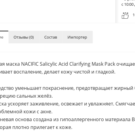
с 10:0
1
ие
Отзывы (0)
Состав
Импортер
я маска NACIFIC Salicylic Acid Clarifying Mask Pack очи
ивает воспаление, делает кожу чистой и гладкой.
дство уменьшает покраснение, предотвращает жирный б
рецию сальных желёз.
ка ускоряет заживление, освежает и увлажняет. Смягчае
блемной кожи с акне.
невая основа создана из гипоаллергенного материала 
орая плотно прилегает к коже.