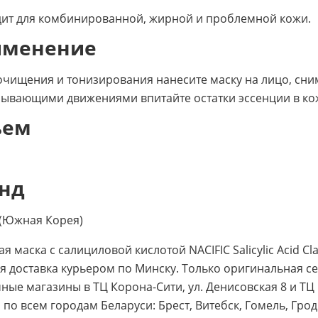
ит для комбинированной, жирной и проблемной кожи.
именение
очищения и тонизирования нанесите маску на лицо, сним
ывающими движениями впитайте остатки эссенции в ко
ъем
нд
c (Южная Корея)
я маска с салициловой кислотой NACIFIC Salicylic Acid Cla
я доставка курьером по Минску. Только оригинальная с
ные магазины в ТЦ Корона-Сити, ул. Денисовская 8 и ТЦ G
 по всем городам Беларуси: Брест, Витебск, Гомель, Грод