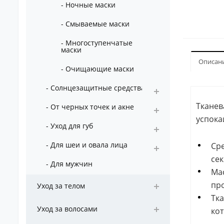
- Ночные маски
- Смываемые маски
- Многоступенчатые
маски
Описан
- Очищающие маски
- Солнцезащитные средства
Тканева
- От черных точек и акне
успока
- Уход для губ
- Для шеи и овала лица
Сре
сек
- Для мужчин
Мас
про
Уход за телом
Тка
Уход за волосами
кот