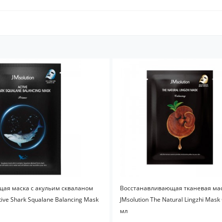
ая маска с акульим скваланом
Восстанавливающая тканевая мас
tive Shark Squalane Balancing Mask
JMsolution The Natural Lingzhi Mask
мл