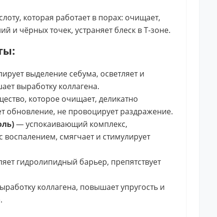
оту, которая работает в порах: очищает,
й и чёрных точек, устраняет блеск в Т-зоне.
ты:
лирует выделение себума, осветляет и
ает выработку коллагена.
ество, которое очищает, деликатно
ет обновление, не провоцирует раздражение.
оль)
— успокаивающий комплекс,
 воспалением, смягчает и стимулирует
ляет гидролипидный барьер, препятствует
ыработку коллагена, повышает упругость и
.