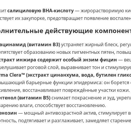
жит
салициловую BHA-кислоту
— жирорастворимую кисл
ствует их закупорке, предотвращает появление воспалени
лнительные действующие компонен
ацинамид (витамин B3)
устраняет жирный блеск, регу
пятствует образованию новых пигментных пятен, повыш
стракт инжира содержит особый энзим фицин
— вещ
елушивает роговой слой, выравнивает тон и стимулиру
rma Clera™ (экстракт цинанхума, вода, бутилен глик
ышающий барьерные функции эпидермиса: он борется с
ивление, восстанавливает повреждённые участки кожи.
нтенол (витамин B5)
снимает покраснение и зуд, укреп
арению влаги, способствует восстановлению.
енозин
— мощный антивозрастной актив, стимулирует в
тность, подтягивает и разглаживает, замедляет старение