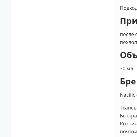
Подход
Пр
после 
похлоп
Об
30 мл
Бре
Nacifi
Тканева
Быстра
Рознич
почтой