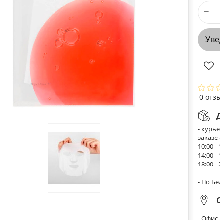
Уве
0 отз
- курь
заказе
10:00 - 
14:00 - 
18:00 - 
- По Б
- Офис 