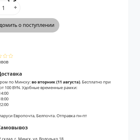
домить о поступлении
ывов
Доставка
ером по Минску:
во вторник (11 августа)
. Бесплатно при
 от 100 BYN. Удобные временные рамки:
14:00
18:00
22:00
еларуси Европочта, Белпочта. Отправка пн-пт
Самовывоз
/ склад, г. Минск, ул. Володько 18