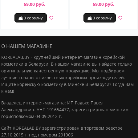
59.00 руб.
59.00 руб.
В корзину
В корзину
О НАШЕМ МАГАЗИНЕ
KOREALAB.BY - крупнейший интернет-магазин корейской
косметики в Беларуси. В нашем магазине вы найдете только
оригинальную качественную продукцию.
Мы подбираем
лучшие товары от известных корейских производителей.
Ищите корейскую косметику в Минске и Беларуси? Тогда Вам
к нам!
Владелец интернет-магазина: ИП Радько Павел
Александрович.
УНП 191654477, зарегистрирован минским
горисполкомом 04.09.2012 г.
Сайт KOREALAB.BY зарегистрирован в торговом реестре
27.10.2015 г. под номером 291906