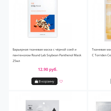
Барьерная тканевая маска с чёрной соей и
Тканевая ма
пантенолом Round Lab Soybean Panthenol Mask
С Torriden C
25мл
12.90 руб.
В корзину