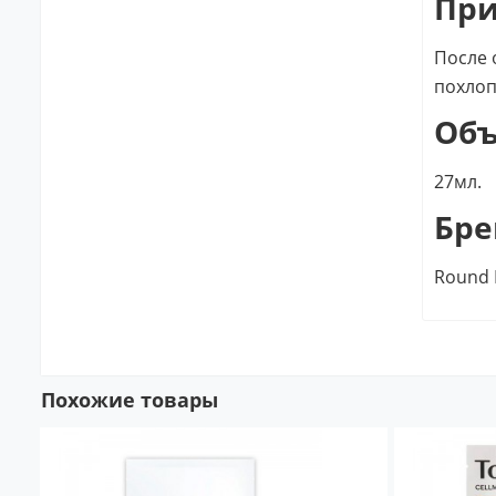
Пр
После 
похлоп
Об
27мл.
Бре
Round 
Похожие товары