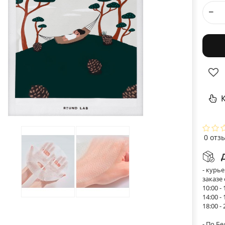
К
0 отз
- курь
заказе
10:00 - 
14:00 - 
18:00 - 
- По Б