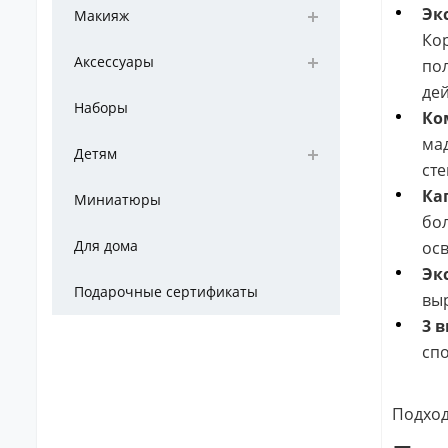
Эк
Макияж
Кор
Аксессуары
пол
дей
Наборы
Ко
мад
Детям
сте
Ка
Миниатюры
бол
Для дома
осв
Эк
Подарочные сертификаты
выр
3 
спо
Подход