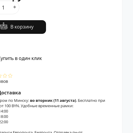
В корзину
упить в один клик
ывов
Доставка
ером по Минску:
во вторник (11 августа)
. Бесплатно при
 от 100 BYN. Удобные временные рамки:
14:00
18:00
22:00
еларуси Европочта, Белпочта. Отправка пн-пт