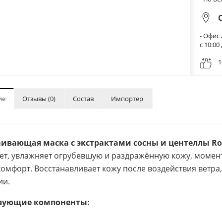
- Офис 
с 10:0
1
ие
Отзывы (0)
Состав
Импортер
ивающая маска с экстрактами сосны и центеллы Roun
ет, увлажняет огрубевшую и раздражённую кожу, момен
комфорт. Восстанавливает кожу после воздействия ветра
ии.
вующие компоненты: