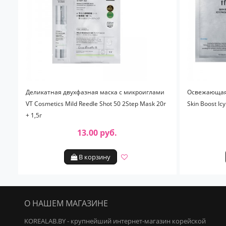
Деликатная двухфазная маска с микроиглами
Освежающая 
VT Cosmetics Mild Reedle Shot 50 2Step Mask 20г
Skin Boost Ic
+ 1,5г
13.00 руб.
В корзину
О НАШЕМ МАГАЗИНЕ
KOREALAB.BY - крупнейший интернет-магазин корейской