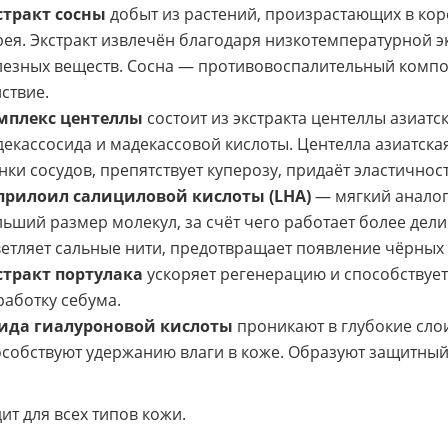
стракт сосны
добыт из растений, произрастающих в кор
ея. Экстракт извлечён благодаря низкотемпературной э
езных веществ. Сосна — противовоспалительный компо
ствие.
мплекс центеллы
состоит из экстракта центеллы азиатс
екассосида и мадекассовой кислоты. Центелла азиатск
нки сосудов, препятствует куперозу, придаёт эластичност
прилоил салициловой кислоты (LHA)
— мягкий аналог
ьший размер молекул, за счёт чего работает более дели
етляет сальные нити, предотвращает появление чёрных 
стракт портулака
ускоряет регенерацию и способствуе
аботку себума.
вида гиалуроновой кислоты
проникают в глубокие слои
собствуют удержанию влаги в коже. Образуют защитный 
ит для всех типов кожи.