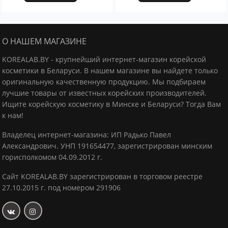
О НАШЕМ МАГАЗИНЕ
KOREALAB.BY - крупнейший интернет-магазин корейской
косметики в Беларуси. В нашем магазине вы найдете только
оригинальную качественную продукцию.
Мы подбираем
лучшие товары от известных корейских производителей.
Ищите корейскую косметику в Минске и Беларуси? Тогда Вам
к нам!
Владелец интернет-магазина: ИП Радько Павел
Александрович.
УНП 191654477, зарегистрирован минским
горисполкомом 04.09.2012 г.
Сайт KOREALAB.BY зарегистрирован в торговом реестре
27.10.2015 г. под номером 291906