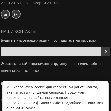
27.10.2015 г. под номером 291906
НАШИ КОНТАКТЫ
Будьте в курсе наших акций, подпишитесь на рассылку:
Заказы на сайте принимаются круглосуточно. Режим работы
офис/склада 10:00 - 14:00
Самовывоз
Мы используем cookie для корректной работы сайта,
аналитики и улучшения сервиса. Продолжая
- Офис / склад, г. Минск, ул. Володько 18, с 10:00 - 14:00 в
использование сайта, вы соглашаетесь с
будний день после согласования с менеджером
использованием файлов cookie. Подробнее —
Политика
обработки cookie
.