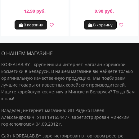
12.90 руб.
9.90 руб.
В корзину
В корзину
О НАШЕМ МАГАЗИНЕ
KOREALAB.BY - крупнейший интернет-магазин корейской
косметики в Беларуси. В нашем магазине вы найдете только
оригинальную качественную продукцию.
Мы подбираем
лучшие товары от известных корейских производителей.
Ищите корейскую косметику в Минске и Беларуси? Тогда Вам
к нам!
Владелец интернет-магазина: ИП Радько Павел
Александрович.
УНП 191654477, зарегистрирован минским
горисполкомом 04.09.2012 г.
Сайт KOREALAB.BY зарегистрирован в торговом реестре