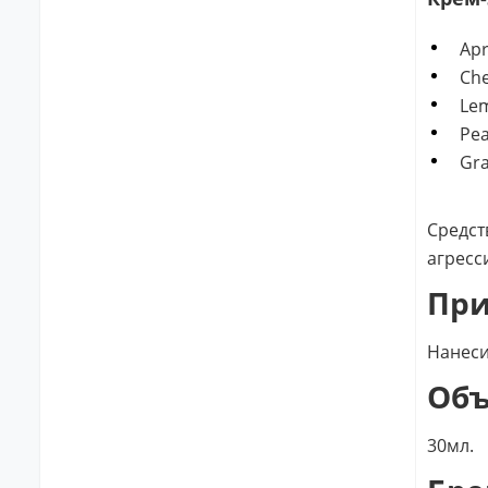
Apr
Che
Lem
Pea
Gra
Средст
агресс
Пр
Нанеси
Об
30мл.