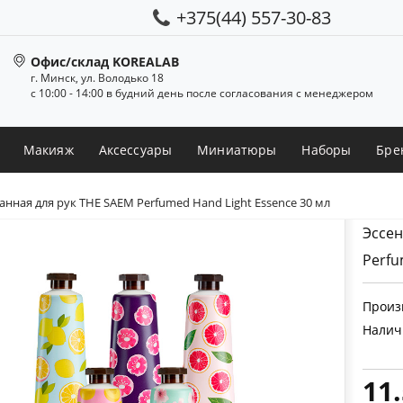
+375(44) 557-30-83
Офис/склад KOREALAB
г. Минск, ул. Володько 18
с 10:00 - 14:00 в будний день после согласования с менеджером
Макияж
Аксессуары
Миниатюры
Наборы
Бре
ная для рук THE SAEM Perfumed Hand Light Essence 30 мл
Эссен
Perfu
Произ
Налич
11.