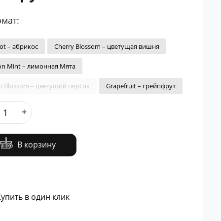
мат:
cot – абрикос
Cherry Blossom – цветущая вишня
n Mint – лимонная Мята
h Blossom – цветущий персик
Grapefruit – грейпфрут
В корзину
упить в один клик