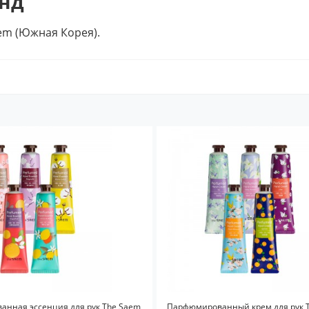
нд
em (Южная Корея).
нная эссенция для рук The Saem
Парфюмированный крем для рук 