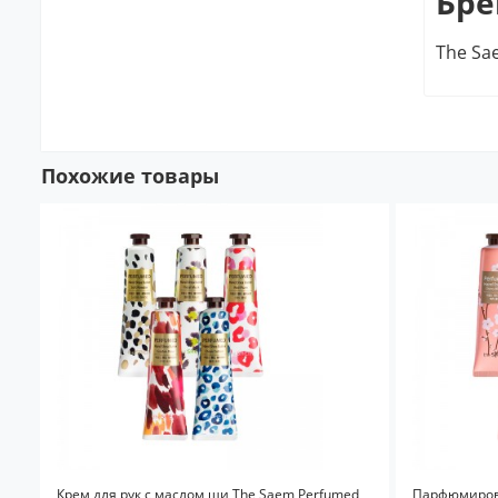
Бре
The Sa
Похожие товары
Крем для рук с маслом ши The Saem Perfumed
Парфюмирова