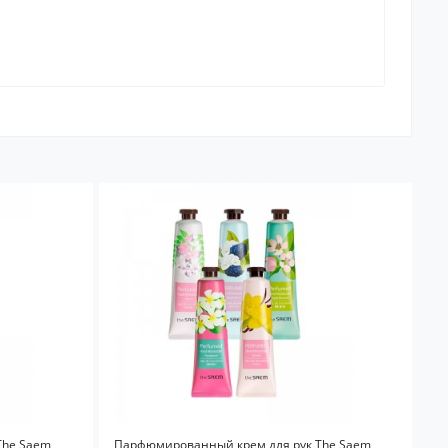
The Saem
Парфюмированный крем для рук The Saem