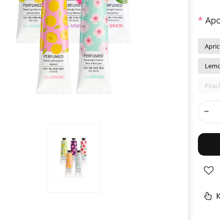
Аро
Apri
Lemo
Peac
К