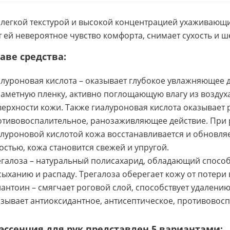
 легкой текстурой и высокой концентрацией ухаживающи
т ей невероятное чувство комфорта, снимает сухость и ш
таве средства:
луроновая кислота – оказывает глубокое увлажняющее д
аметную пленку, активно поглощающую влагу из воздуха
ерхности кожи. Также гиалуроновая кислота оказывает
отивовоспалительное, ранозаживляющее действие. При 
луроновой кислотой кожа восстанавливается и обновля
остью, кожа становится свежей и упругой.
галоза – натуральный полисахарид, обладающий способ
ыханию и распаду. Трегалоза оберегает кожу от потери 
антоин – смягчает роговой слой, способствует удалени
зывает антиоксидантное, антисептическое, противовосп
эссенция для рук представлен 5 вариантами: