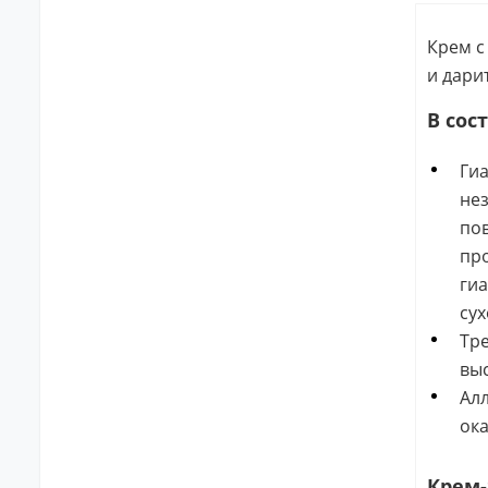
Крем с
и дари
В сос
Гиа
нез
пов
пр
гиа
сух
Тре
выс
Алл
ока
Крем-