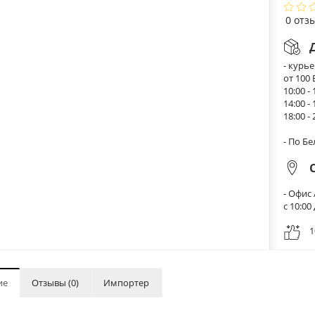
0 отз
- курь
от 100
10:00 - 
14:00 - 
18:00 - 
- По Б
- Офис 
с 10:0
1
ие
Отзывы (0)
Импортер