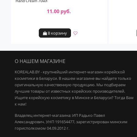
Hand Сream 70мл
11.00 руб.
В корзину
О НАШЕМ МАГАЗИНЕ
KOREALAB.BY - крупнейший интернет-магазин корейской
косметики в Беларуси. В нашем магазине вы найдете только
оригинальную качественную продукцию.
Мы подбираем
лучшие товары от известных корейских производителей.
Ищите корейскую косметику в Минске и Беларуси? Тогда Вам
к нам!
Владелец интернет-магазина: ИП Радько Павел
Александрович.
УНП 191654477, зарегистрирован минским
горисполкомом 04.09.2012 г.