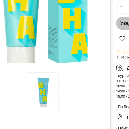
Уве
0 отз
- курь
заказе
10:00 - 
14:00 - 
18:00 - 
- По Б
- Офис 