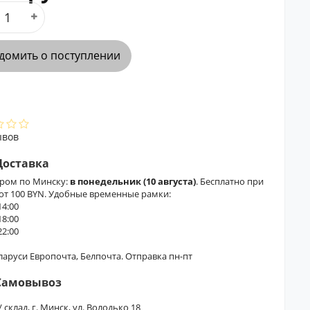
домить о поступлении
ывов
Доставка
ером по Минску:
в понедельник (10 августа)
. Бесплатно при
 от 100 BYN. Удобные временные рамки:
14:00
18:00
22:00
еларуси Европочта, Белпочта. Отправка пн-пт
Самовывоз
/ склад, г. Минск, ул. Володько 18