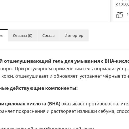
с 10:0
1
ие
Отзывы (0)
Состав
Импортер
й отшелушивающий гель для умывания с BHA-кис
 поры. При регулярном применении гель нормализует ра
 кожи, отшелушивает и обновляет, устраняет чёрные то
ные действующие компоненты:
лициловая кислота (BHA)
оказывает противовоспалите
раняет покраснения и растворяет излишки себума, спос
ит для жирной и комбинированной кожи.