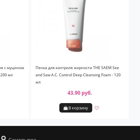
ия с муцином
Пенка для контроля жирности THE SAEM See
 200 мл
and Saw A.C. Control Deep Cleansing Foam - 120
мл
43.90 руб.
В корзину
Самовывоз