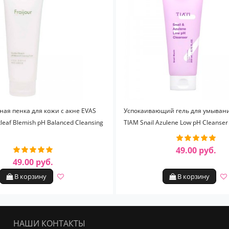
ная пенка для кожи с акне EVAS
Успокаивающий гель для умыван
tleaf Blemish pH Balanced Cleansing
TIAM Snail Azulene Low pH Cleanser
49.00 руб.
49.00 руб.
В корзину
В корзину
НАШИ КОНТАКТЫ