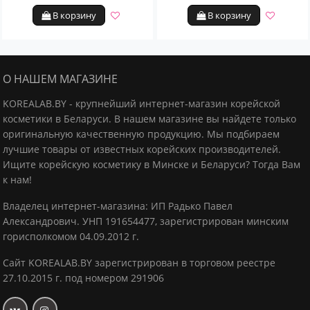
В корзину
В корзину
О НАШЕМ МАГАЗИНЕ
KOREALAB.BY - крупнейший интернет-магазин корейской
косметики в Беларуси. В нашем магазине вы найдете только
оригинальную качественную продукцию.
Мы подбираем
лучшие товары от известных корейских производителей.
Ищите корейскую косметику в Минске и Беларуси? Тогда Вам
к нам!
Владелец интернет-магазина: ИП Радько Павел
Александрович.
УНП 191654477, зарегистрирован минским
горисполкомом 04.09.2012 г.
Сайт KOREALAB.BY зарегистрирован в торговом реестре
27.10.2015 г. под номером 291906