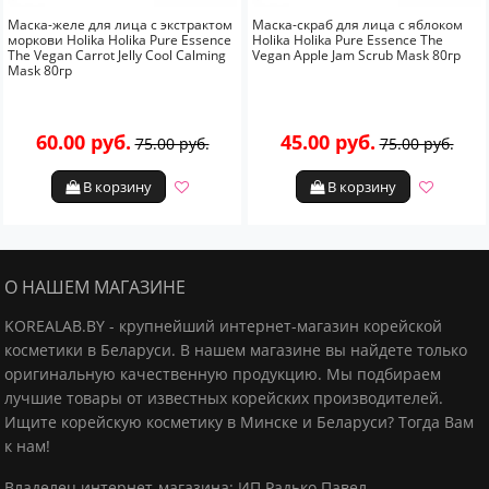
Маска-желе для лица с экстрактом
Маска-скраб для лица с яблоком
моркови Holika Holika Pure Essence
Holika Holika Pure Essence The
The Vegan Carrot Jelly Cool Calming
Vegan Apple Jam Scrub Mask 80гр
Mask 80гр
60.00 руб.
45.00 руб.
75.00 руб.
75.00 руб.
В корзину
В корзину
О НАШЕМ МАГАЗИНЕ
KOREALAB.BY - крупнейший интернет-магазин корейской
косметики в Беларуси. В нашем магазине вы найдете только
оригинальную качественную продукцию.
Мы подбираем
лучшие товары от известных корейских производителей.
Ищите корейскую косметику в Минске и Беларуси? Тогда Вам
к нам!
Владелец интернет-магазина: ИП Радько Павел