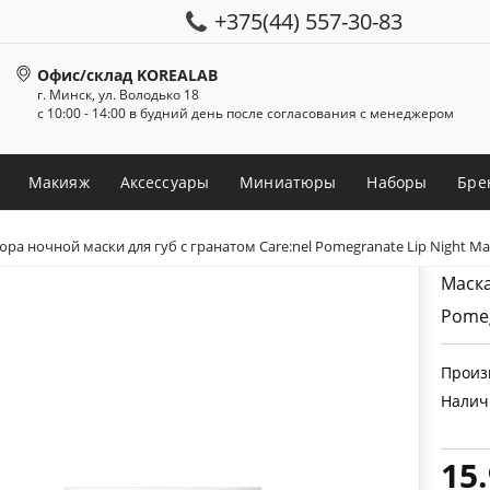
+375(44) 557-30-83
Офис/склад KOREALAB
г. Минск, ул. Володько 18
с 10:00 - 14:00 в будний день после согласования с менеджером
Макияж
Аксессуары
Миниатюры
Наборы
Бре
а ночной маски для губ с гранатом Care:nel Pomegranate Lip Night Ma
Маска
Pomeg
Произ
Налич
15.