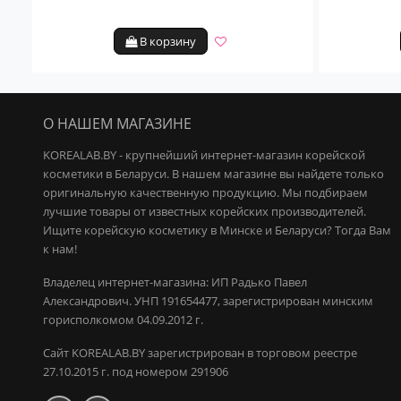
В корзину
О НАШЕМ МАГАЗИНЕ
KOREALAB.BY - крупнейший интернет-магазин корейской
косметики в Беларуси. В нашем магазине вы найдете только
оригинальную качественную продукцию.
Мы подбираем
лучшие товары от известных корейских производителей.
Ищите корейскую косметику в Минске и Беларуси? Тогда Вам
к нам!
Владелец интернет-магазина: ИП Радько Павел
Александрович.
УНП 191654477, зарегистрирован минским
горисполкомом 04.09.2012 г.
Сайт KOREALAB.BY зарегистрирован в торговом реестре
27.10.2015 г. под номером 291906