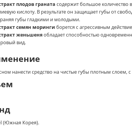
стракт плодов граната
содержит большое количество ви
иевую кислоту. В результате он защищает губы от своб
раняя губы гладкими и молодыми.
стракт семян моринги
борется с агрессивным действи
стракт женьшеня
обладает способностью одновременно
ровый вид.
именение
сном нанести средство на чистые губы плотным слоем, с
ъем
нд
el (Южная Корея).