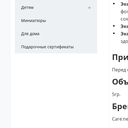
Эк
Детям
фол
сох
Миниатюры
Эк
Эк
Для дома
здо
Подарочные сертификаты
Пр
Перед 
Об
5гр.
Бре
Care:n