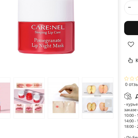
К
0 отз
>
- курь
заказе
10:00 - 
14:00 - 
18:00 - 
- По Б