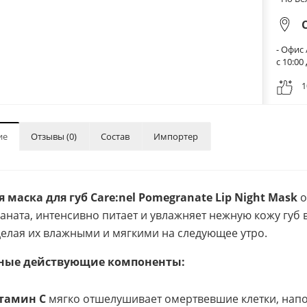
- Офис 
с 10:0
1
ие
Отзывы (0)
Состав
Импортер
 маска для губ Care:nel Pomegranate Lip Night Mask
о
раната, интенсивно питает и увлажняет нежную кожу губ 
делая их влажными и мягкими на следующее утро.
ные действующие компоненты:
тамин С
мягко отшелушивает омертвевшие клетки, напо