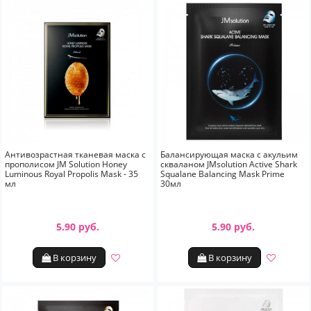
Антивозрастная тканевая маска с
Балансирующая маска с акульим
прополисом JM Solution Honey
скваланом JMsolution Active Shark
Luminous Royal Propolis Mask - 35
Squalane Balancing Mask Prime
мл
30мл
5.90 руб.
5.90 руб.
В корзину
В корзину