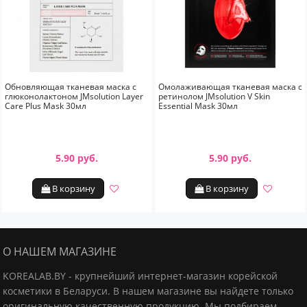
Обновляющая тканевая маска с
Омолаживающая тканевая маска с
глюконолактоном JMsolution Layer
ретинолом JMsolution V Skin
Care Plus Mask 30мл
Essential Mask 30мл
5.90 руб.
5.90 руб.
В корзину
В корзину
О НАШЕМ МАГАЗИНЕ
KOREALAB.BY - крупнейший интернет-магазин корейской
косметики в Беларуси. В нашем магазине вы найдете только
оригинальную качественную продукцию.
Мы подбираем