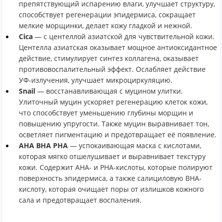
препятствующий испарению влаги, улучшает структуру,
способствует регенерации эпидермиса, сокращает
мелкие морщинки, делает кожу гладкой и нежной.
Cica
— с центеллой азиатской для чувствительной кожи.
Центелла азиатская оказывает мощное антиоксидантное
действие, стимулирует синтез коллагена, оказывает
противовоспалительный эффект. Ослабляет действие
УФ-излучения, улучшает микроциркуляцию.
Snail
— восстанавливающая с муцином улитки.
Улиточный муцин ускоряет регенерацию клеток кожи,
что способствует уменьшению глубины морщин и
повышению упругости. Также муцин выравнивает тон,
осветляет пигментацию и предотвращает её появление.
AHA BHA PHA
— успокаивающая маска с кислотами,
которая мягко отшелушивает и выравнивает текстуру
кожи. Содержит AHA- и PHA-кислоты, которые полируют
поверхность эпидермиса, а также салициловую BHA-
кислоту, которая очищает поры от излишков кожного
сала и предотвращает воспаления.