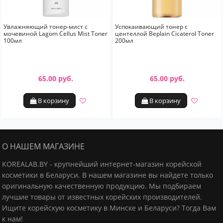
Увлажняющий тонер-мист с
Успокаивающий тонер с
мочевиной Lagom Cellus Mist Toner
центеллой Beplain Cicaterol Toner
100мл
200мл
65.00 руб.
65.00 руб.
В корзину
В корзину
О НАШЕМ МАГАЗИНЕ
KOREALAB.BY - крупнейший интернет-магазин корейской
косметики в Беларуси. В нашем магазине вы найдете только
оригинальную качественную продукцию.
Мы подбираем
лучшие товары от известных корейских производителей.
Ищите корейскую косметику в Минске и Беларуси? Тогда Вам
к нам!